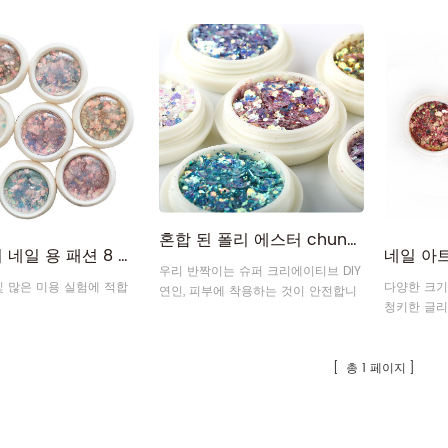
 강도를 높여 오랫동안 사
로 투명도와 강도를 높여 오랫동안 사
사용할 수 
니다. 그 사이에 영양 오
용할 수 있습니다. 그 사이에 영양 오
니다. 강력한 손톱 보습이
일이 제공됩니다.
 마친 후에도 손톱을 잘 관
을 오래 지속시킬 수 있습
혼합 된 폴리 에스터 chunky 육각형 모양의 화장품 반짝이
얼굴 바디 네일 용 패션 8 색 화장품 학년 땅딸막 한 네일 반짝이 파우더
우리 반짝이는 슈퍼 크리에이티브 DIY
및 많은 미용 실험에 적합
다양한 크기
연인, 피부에 착용하는 것이 안전합니
청키한 글리
다. 또한 헤어 젤 또는 반짝이 프라이
리터의 크기
머를 사용하여반짝임은 더 오래 머물
움의 가능성
고, 물로 제거하기 쉽습니다.
시선을 사로
총 1 페이지