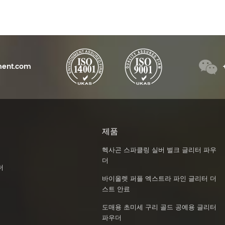
ent.com
제품
헥사곤 스파클링 실버 벌크 글리터 파우
더
더
바이올렛 퍼플 엑스트라 파인 글리터 더
스트 안료
도매용 초미세 구리 골드 공예용 글리터
파우더