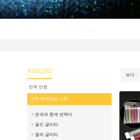
카테고리
보다 :
진주 안료
번쩍 번쩍하는 가루
은색과 흰색 반짝이
골드 글리터
컬러 글리터