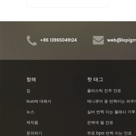
+86 13965049124
web@ispigm
항해
핫 태그
집
플라스틱 진주 안료
Isuo에 대해서
매니큐어 용 반짝이는 파우
뉴스
실버 번쩍 이는 플래시 가루
제작품
은백색 펄 안료
문의하기
무료 bpa 번쩍 이는 안료