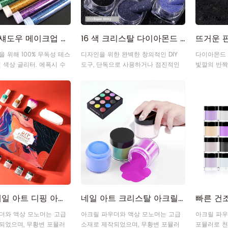
6색 아이섀도우 메이크업 네일 아트 글리터 파우더 세트
16 색 크리스탈 다이아몬드 더스트 네일 아트 장식 글리터 파우더
 위해 100% 무독성 테스
디자인을 위한 완벽한 창의적인 DIY
다이아몬드
 색상 글리터. 에폭시 수
도구, 단독으로 사용하거나 점진적인
빛깔의 반짝
플로어 글리터, 에폭시 글리
효과를 위해 2가지 색상과 혼합하여
어머니 또는
 화장품, 학교 예술 & 공예,
사용할 수 있습니다. 예쁜 스타일 효과
이며 할로윈
축제, 헤어, 바디, 파티 & 휴
로 재미있게 즐기세요.
이트 파티에
식용
고품질 네일 아트 디핑 아크릴 파우더 키트
네일 아트 크리스탈 아크릴 디핑 파우더
더와 액상 모노머는 고급
아크릴 파우더와 액상 모노머는 고급
아크릴 파
되었으며, 무황변 포뮬러
소재로 제작되었으며, 무황변 포뮬러
포뮬러로 천