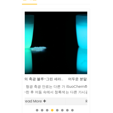
어두운 안료의 축광 블루-그린 세라믹 글로우
어두운 분말의 도매 청록색 스트론튬 알루민산염 발광
광 안료는 다른 가
iSuoChem® 글로우 인 더 다크 파우더
REACH 등록, S
둠 속에서 청록색
는 다른 가시광선을 흡수한 후 어둠 속에
속 함량, 색
 재사용할 수 있
서 청록색 빛을 발하며 반복적으로 재사
Malvern 입자
e
Read More
Re
용할 수 있습니다.
및 밝기 시험, 
택 안료의 우수