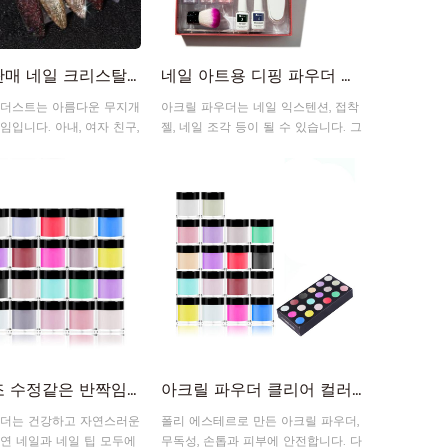
뜨거운 판매 네일 크리스탈 다이아몬드 아크릴 반짝이 분말
네일 아트용 디핑 파우더 네일 뷰티 키트 아크릴 네일 세트
 더스트는 아름다운 무지개
아크릴 파우더는 네일 익스텐션, 접착
임입니다. 아내, 여자 친구,
젤, 네일 조각 등이 될 수 있습니다. 그
 자매를위한 훌륭한 선물
리고 우리의 네일 키트 아크릴 세트는
 크리스마스 등과 같은 데
네일 접착제를 사용하여 팁에 적용한
 완벽하게 참여하십시오.
다음 올바른 위치에 붙이고 파일을 정
리하여 충분히 더 나은 품질의 네일 팁
을 제공합니다. 원하는 모양으로.
빠른 건조 수정같은 반짝임 아크릴 분말 네일 아트 아크릴 분말
아크릴 파우더 클리어 컬러 조각 크리스탈 디핑 파우더
우더는 건강하고 자연스러운
폴리 에스테르로 만든 아크릴 파우더,
연 네일과 네일 팁 모두에
무독성, 손톱과 피부에 안전합니다. 다