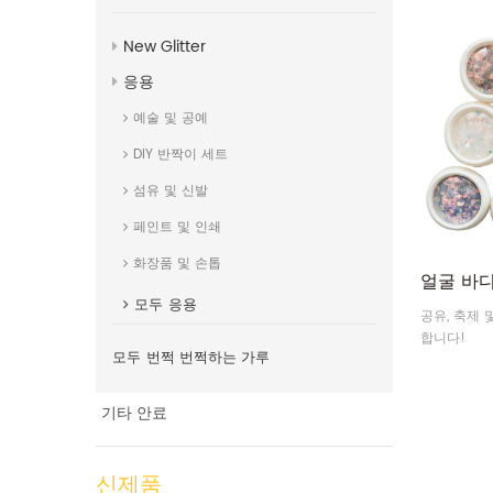
로 투명도와
용할 수 있습
New Glitter
일이 제공됩
응용
네일 아트를
리하여 손톱
예술 및 공예
니다.12
DIY 반짝이 세트
섬유 및 신발
페인트 및 인쇄
화장품 및 손톱
모두
응용
공유, 축제 
합니다!
모두
번쩍 번쩍하는 가루
기타 안료
신제품