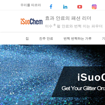
우리를 따르라
효과 안료의 패션 리더
®
이수
펄 안료와 번쩍 이는 파우더
집
진주 안료
번쩍 번쩍하는 가루
기