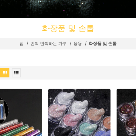
화장품 및 손톱
집
/
번쩍 번쩍하는 가루
/
응용
/
화장품 및 손톱