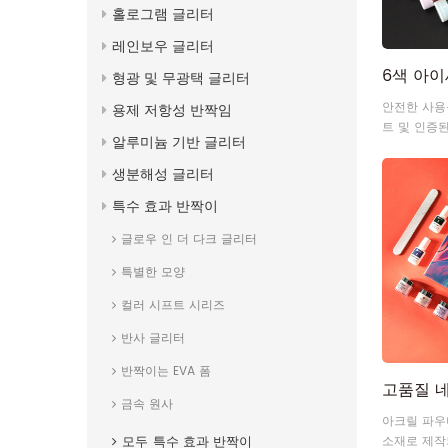
홀로그램 글리터
레인보우 글리터
형광 및 무광택 글리터
안전한 사용을
용제 저항성 반짝임
트 및 인증된
알루미늄 기반 글리터
지(에폭시 
터), 슬라임,
생분해성 글리터
손톱, 얼굴, 
특수 효과 반짝이
일 선물 장
글로우 인 더 다크 글리터
특별한 모양
컬러 시프트 시리즈
반사 글리터
반짝이는 EVA 폼
금속 원사
아크릴 파우
모두
특수 효과 반짝이
소재로 제작