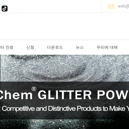
web@
타 안료
신청
다운로드
뉴스
우리에 대해