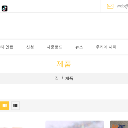
web@
타 안료
신청
다운로드
뉴스
우리에 대해
제품
집
/
제품