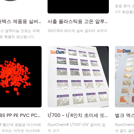
isuochem & reg; 빛
iSuoChem® 형광 축광 안료는 다른 가
iSuoC
응용 분야 
른 가시 광선을 흡수 한
시광선을 흡수한 후 어둠 속에서 청록색
는 다른
가? 화장품
서 번쩍이고 반복적으로
으로 빛나며 반복적으로 재사용할 수 있
서 청록
ad More
Read More
락, 손톱, 
다. sgs, iso17514,
BA640 라텍스 제품용 실버 화이트 알루미늄 페이스트
습니다.
사출 플라스틱용 고온 알루미늄 기반 홀로그램 실버 레이저 글리터 파우더
느 부위에나
트 1-4의 인증서를 사용할
유사한 방법으
라텍스 알루미늄 안료는 라텍
300/350 레이저 실버 글리터 파우더
 있습니다.
선, 용모 변
로 특별히 생산됩니다.
한 상태 유
업제품 또는
단순한 자귀
는 치료법입
관리: 얼굴
으로, 각종 
다. 2) 헤어
프레이 등 3
미용 제품을
4) 기능성
의학적 12
빨간색 ABS PP PE PVC PC EVA 플라스틱 축광 마스터 배치
1/700 ~ 1/4인치 초미세 또는 청키 글리터 입자 크기 0.036mm ~ 6mm(벌크)
m® 빨간색 광발광 마스터배
iSuoChem® 1/700"~1/4" 글리터 입
iSuoChe
지 우리는 어두운 마스터배
자 크기
크 골드 글리