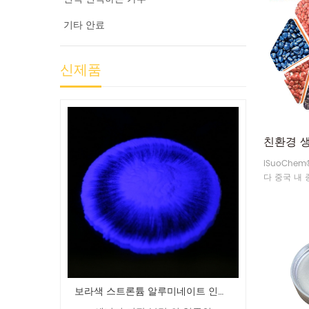
기타 안료
신제품
iSuoChe
다 중국 내
니다. 종자 
안료, 컬러
자주색/물총새/파란 좋은 혈색 강렬 광학적인 변화 가능한 lnk 안료
보라색 스트론튬 알루미네이트 인광 글로우 파우더 안료 공급 업체
dt 형광 