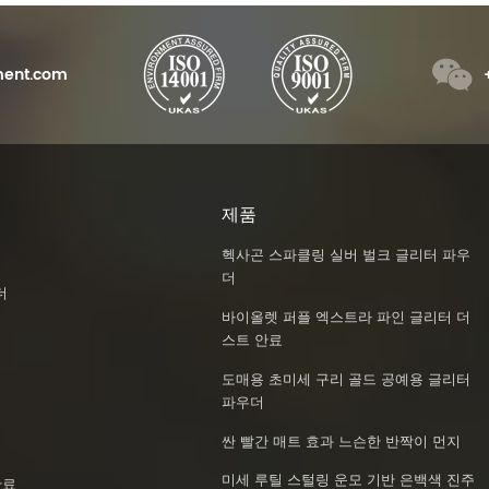
ent.com
제품
헥사곤 스파클링 실버 벌크 글리터 파우
더
더
바이올렛 퍼플 엑스트라 파인 글리터 더
스트 안료
도매용 초미세 구리 골드 공예용 글리터
파우더
싼 빨간 매트 효과 느슨한 반짝이 먼지
미세 루틸 스털링 운모 기반 은백색 진주
안료