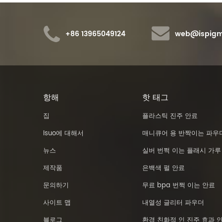
+86 13965049124
web@ispigm
항해
핫 태그
집
플라스틱 진주 안료
Isuo에 대해서
매니큐어 용 반짝이는 파우
뉴스
실버 번쩍 이는 플래시 가루
제작품
은백색 펄 안료
문의하기
무료 bpa 번쩍 이는 안료
사이트 맵
내열성 글리터 파우더
블로그
환경 친화적 인 진주 효과 