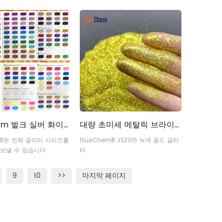
글리터, 그린 및 골드 글리
보라색, 갈색, 분홍색 모양의 글리터를
드 핑크 글리터, 퍼플 및 골
포함한 특수 모양의 수천 가지 유형의
 옐로우 골드 글리터, 아마존
글리터 모양을 지원할 수 있습니다.
한 전체 골드 글리터 시리
 수 있습니다. 글리터, 골드
, 로즈 골드 글리터 파우더,
드 글리터, 골든 옐로우 글
iSuoChem 벌크 실버 화이트 골드 핑크 레드 블랙 퍼플 블루 그린 옐로우 오렌지 글리터
대량 초미세 메탈릭 브라이트 그린 골드 글리터 구매
em®은 전체 글리터 시리즈를
iSuoChem® JS2105 녹색 골드 글리
보낼 수 있습니다.
터
9
10
>>
마지막 페이지