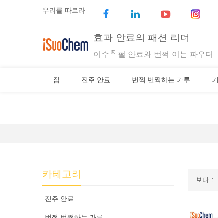
우리를 따르라
효과 안료의 패션 리더
®
이수
펄 안료와 번쩍 이는 파우더
집
진주 안료
번쩍 번쩍하는 가루
기
카테고리
보다 :
진주 안료
번쩍 번쩍하는 가루