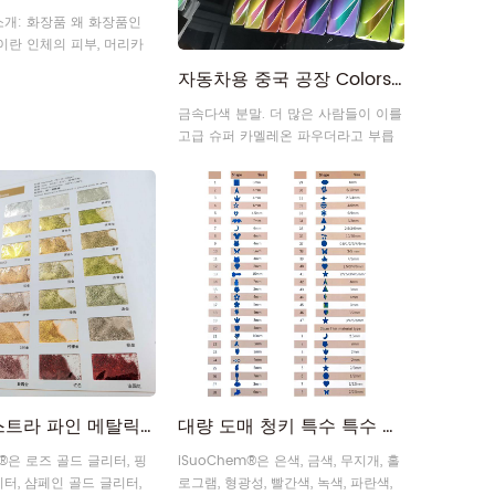
hem® 글로우 인 더 다크 파우더
REACH 등록, SGS, ISO 인증, 낮은 중금
소개: 화장품 왜 화장품인
 가시광선을 흡수한 후 어둠 속에
속 함량, 색상 일관성 95% 이상,
이란 인체의 피부, 머리카
색 빛을 발하며 반복적으로 재사
Malvern 입자 크기 시험, X-RITE 색상
입술, 치아 등 인체 표면의 어
Read More
Read More
용할 수 있습니다.
및 밝기 시험, QUV 시험을 통해 진주광
자동차용 중국 공장 Colorshift Multichrome 슈퍼 카멜레온 파우더
 바르거나 뿌리거나 이와
택 안료의 우수한 품질을 보장합니다.
로 청결, 유지, 미용, 개
금속다색 분말. 더 많은 사람들이 이를
화, 인체 냄새 교정 및 양호
고급 슈퍼 카멜레온 파우더라고 부릅
지를 목적으로 하는 화학공
니다.
 정밀화학제품을 말한다.
, 외모를 보존하거나 바꾸
니다. 용도별 분류 1) 피부
과 피부에 사용하는 화장품
크림, 목욕제 등이 있습니
 케어 : 샴푸, 무스, 헤어 스
) 미용 관리: 손톱 및 헤어
 포함한 얼굴 미용 제품 등
 화장품: 특수한 기능이나
벌크 엑스트라 파인 메탈릭 로즈 핑크 샴페인 골드 글리터
대량 도매 청키 특수 특수 모양의 반짝이 모양
m®은 로즈 골드 글리터, 핑
iSuoChem®은 은색, 금색, 무지개, 홀
터, 샴페인 골드 글리터,
로그램, 형광성, 빨간색, 녹색, 파란색,