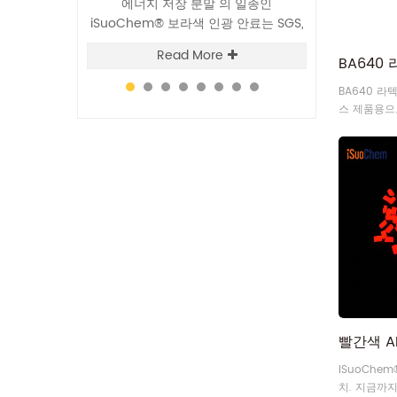
 보안 안료는 일종
에너지 저장 분말 의 일종인
에너지 저장 분말, 
안료(OCIP) ,
iSuoChem® 보라색 인광 안료는 SGS,
나는 색소는 다
및 광학 가변 자
ISO17514, DIN67510 Part 1-4 인증을
후에 어둠 속에
e
Read More
Re
 입니다 .
받았습니다.
재사용 할 수 있습니
din67510 파
BA640 
수
스 제품용으
iSuoChe
치. 지금까