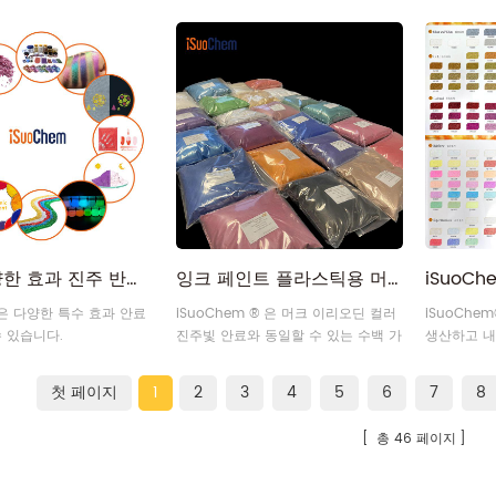
 색상의 발광을 공급할 수
실버 골드 
터, 로즈 골
드 글리터,
골드를 포함
즈를 공급할
루스 글리터
홀로그램 골
리터12
도매 다양한 효과 진주 반짝이 글로우 알루미늄 열 변색 반사 무기 유기 안료 분말
잉크 페인트 플라스틱용 머크 이리오딘 대체 진주 광택 색상 진주광택 안료
m은 다양한 특수 효과 안료
iSuoChem ® 은 머크 이리오딘 컬러
iSuoCh
수 있습니다.
진주빛 안료와 동일할 수 있는 수백 가
생산하고 내
지의 컬러 효과 진주빛 안료 분말을 공
급할 수 있습니다.
첫 페이지
1
2
3
4
5
6
7
8
총 46 페이지