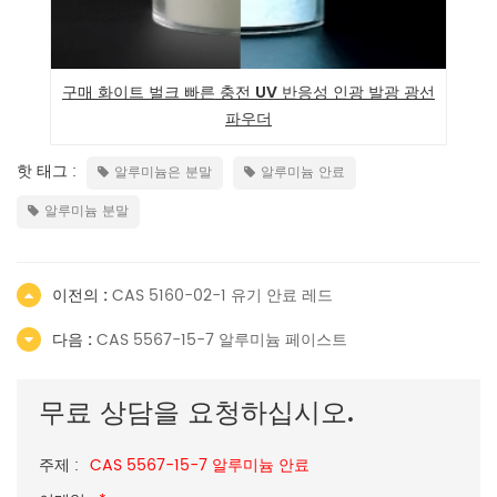
구매 화이트 벌크 빠른 충전 UV 반응성 인광 발광 광선
빠른 충
파우더
핫 태그 :
알루미늄은 분말
알루미늄 안료
알루미늄 분말
이전의 :
CAS 5160-02-1 유기 안료 레드
다음 :
CAS 5567-15-7 알루미늄 페이스트
무료 상담을 요청하십시오.
주제 :
CAS 5567-15-7 알루미늄 안료