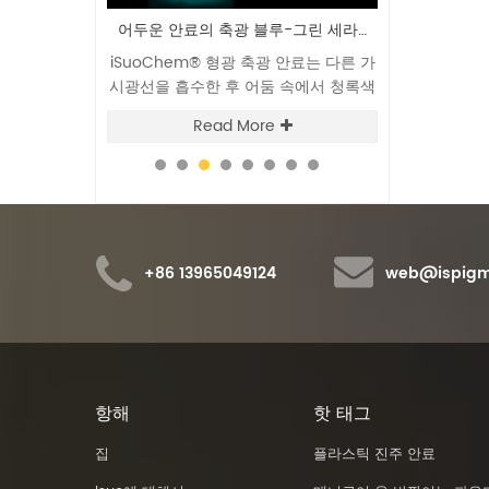
 발광 안료
어두운 안료의 축광 블루-그린 세라믹 글로우
hem & reg; 빛
iSuoChem® 형광 축광 안료는 다른 가
iSuoChem®
 광선을 흡수 한
시광선을 흡수한 후 어둠 속에서 청록색
는 다른 가시광선
이고 반복적으로
으로 빛나며 반복적으로 재사용할 수 있
서 청록색 빛을
e
Read More
Re
, iso17514,
습니다.
용할
의 인증서를 사용할
다.
+86 13965049124
web@ispigm
항해
핫 태그
집
플라스틱 진주 안료