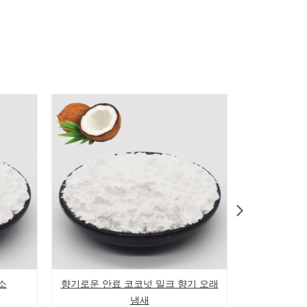
소
향기로운 안료 코코넛 밀크 향기 오래
울트라 로즈
냄새