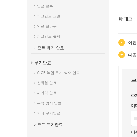
안료 블루
피그먼트 그린
핫 태그 :
안료 브라운
피그먼트 블랙
이전
모두
유기 안료
다음
무기안료
CICP 복합 무기 색소 안료
무
산화철 안료
세라믹 안료
주제
부식 방지 안료
이
기타 무기안료
모두
무기안료
이