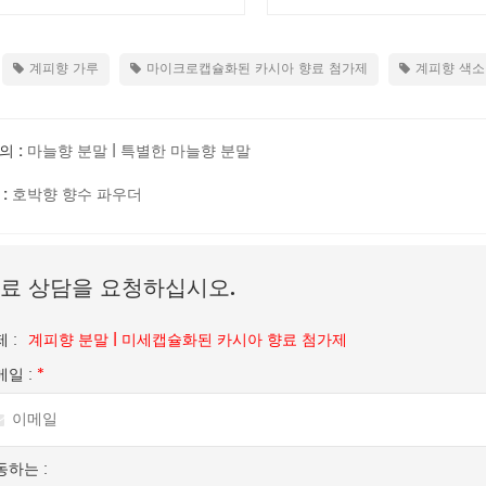
계피향 가루
마이크로캡슐화된 카시아 향료 첨가제
계피향 색소
의 :
마늘향 분말 | 특별한 마늘향 분말
 :
호박향 향수 파우더
료 상담을 요청하십시오.
 :
계피향 분말 | 미세캡슐화된 카시아 향료 첨가제
메일 :
*
동하는 :