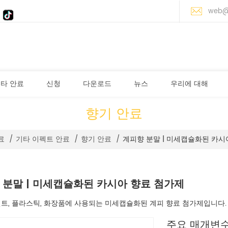
web@
타 안료
신청
다운로드
뉴스
우리에 대해
향기 안료
계피향 분말 | 미세캡슐화된 카시
료
/
기타 이펙트 안료
/
향기 안료
/
 분말 | 미세캡슐화된 카시아 향료 첨가제
인트, 플라스틱, 화장품에 사용되는 미세캡슐화된 계피 향료 첨가제입니다.
주요 매개변수