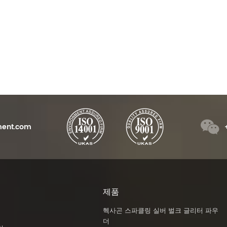
어두운 분말의 도매 청록색 스트론튬 알루민산염 발광
미세 루틸 스털링 운모 기반 은백색 진주 안료 제조업체
 글로우 인 더 다크 파우더
REACH 등록, SGS, ISO 인증, 낮은 중금
iSuo
을 흡수한 후 어둠 속에
속 함량, 색상 일관성 95% 이상,
화에 ​​
 발하며 반복적으로 재사
Malvern 입자 크기 시험, X-RITE 색상
ad More
Read More
 수 있습니다.
및 밝기 시험, QUV 시험을 통해 진주광
택 안료의 우수한 품질을 보장합니다.
ent.com
제품
헥사곤 스파클링 실버 벌크 글리터 파우
더