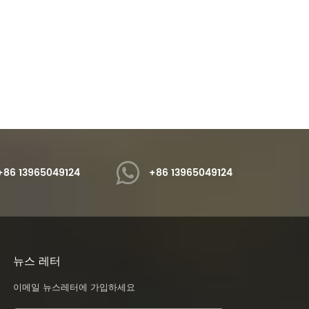
iSuoChem 굴절 금속 색상 이동 멀티크롬 안료
헥사곤 스파클링 실버 벌크 글리터 파우더
Chem® 멀티크롬 안료는 빛의 변
iSuoChem® YS1001 실버 스파클링 글
따라 색상이 변하는 특성을 갖는 특
리터 파우더는 SGS, REACH, OEKO-
별한 유형의 안료입니다.
TEXT Standard 100, 프리 포름알데히
Read More
Read More
드, 프리 비스페놀 A, 내용제성, 고온 내
성, 패션 색상, 다양한 글리터 파우더를
준수합니다.
+86 13965049124
+86 13965049124
뉴스 레터
이메일 뉴스레터에 가입하세요