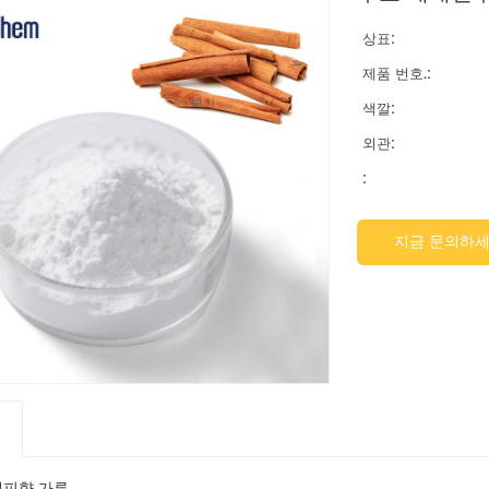
상표:
제품 번호.:
색깔:
외관:
:
지금 문의하
계피향 가루