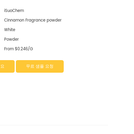
iSuoChem
Cinnamon Fragrance powder
White
Powder
From $0.246/G
세요
무료 샘플 요청