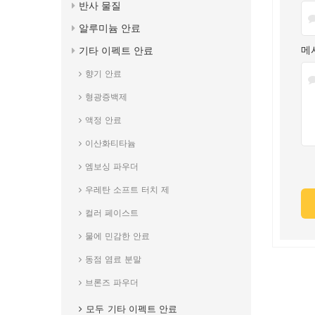
반사 물질
알루미늄 안료
메
기타 이펙트 안료
향기 안료
형광증백제
액정 안료
이산화티타늄
엠보싱 파우더
우레탄 소프트 터치 제
컬러 페이스트
물에 민감한 안료
동점 염료 분말
브론즈 파우더
모두
기타 이펙트 안료