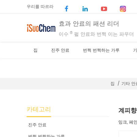
우리를 따르라
효과 안료의 패션 리더
®
이수
펄 안료와 번쩍 이는 파우더
집
진주 안료
번쩍 번쩍하는 가루
기
집
/
기타 안
카테고리
계피향
잉크, 페
진주 안료
번쩍 번쩍하는 가루