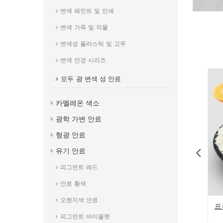
변색 페인트 및 인쇄
변색 가죽 및 직물
변색성 플라스틱 및 고무
변색 안경 시리즈
모두
광 변색 성 안료
카멜레온 색소
광학 가변 안료
형광 안료
유기 안료
피그먼트 레드
안료 황색
오렌지색 안료
학년 향기 안료 분
마이크로 캡슐 민트 향기로운 향기 파
프
피그먼트 바이올렛
우더 안료