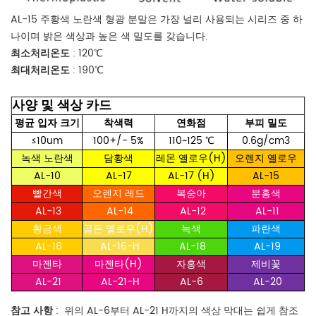
AL-15 주황색 노란색 형광 분말은 가장 널리 사용되는 시리즈 중 하
나이며 밝은 색상과 높은 색 밀도를 갖습니다.
최소처리온도
: 120℃
최대처리온도
: 190℃
사양 및 색상 카드
평균 입자 크기
착색력
연화점
부피 밀도
≤10um
100+/- 5%
110~125
℃
0.6g/cm3
녹색 노란색
담황색
레몬 옐로우(H)
오렌지 옐로우
AL-10
AL-17
AL-17 (H)
AL-15
빨간색
오렌지 레드
복숭아
분홍색
AL-13
AL-14
AL-12
AL-11
황금색
골든 옐로우(H)
녹색
파란색
AL-16
AL-16-H
AL-18
AL-19
마젠타
마젠타(H)
자홍색
제비꽃
AL-21
AL-21-H
AL-6
AL-20
참고 사항
:
위의 AL-6부터 AL-21 H까지의 색상 막대는 쉽게 참조