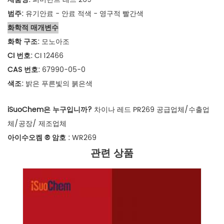
범주:
유기안료 - 안료 적색 -
영구적 빨간색
화학적 매개변수
화학 구조:
모노아조
CI 번호:
CI 12466
CAS 번호:
67990-05-0
색조:
밝은 푸른빛의 붉은색
iSuoChem은 누구입니까?
차이나 레드
PR269 공급업체/수출업
체/공장/
제조업체
아이수오켐
®
암호
:
WR269
관련 상품