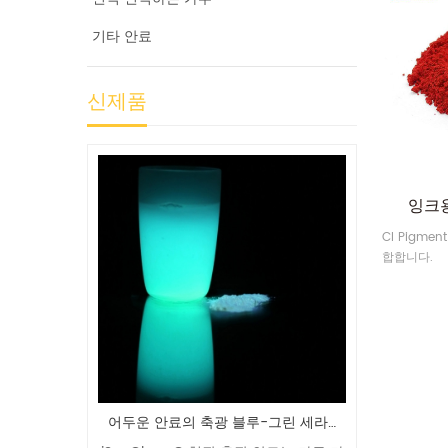
기타 안료
신제품
잉크
CI Pigme
합합니다.
어두운 안료의 축광 블루-그린 세라믹 글로우
어두운 분말의 도매 청록색 스트론튬 알루민산염 발광