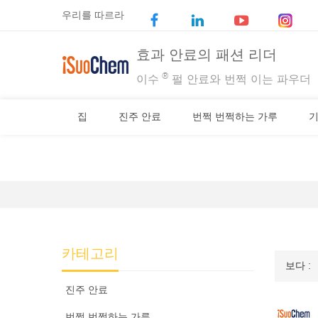
우리를 따르라
효과 안료의 패션 리더
®
이수
펄 안료와 번쩍 이는 파우더
집
진주 안료
번쩍 번쩍하는 가루
기
카테고리
보다 :
진주 안료
번쩍 번쩍하는 가루