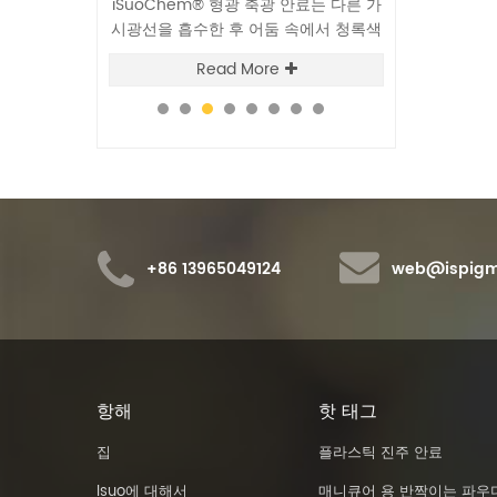
광 안료는 다른 가
iSuoChem® 글로우 인 더 다크 파우더
REACH 등록, S
둠 속에서 청록색
는 다른 가시광선을 흡수한 후 어둠 속에
속 함량, 색
 재사용할 수 있
서 청록색 빛을 발하며 반복적으로 재사
Malvern 입자
e
Read More
Re
용할 수 있습니다.
및 밝기 시험, 
택 안료의 우수
+86 13965049124
web@ispigm
항해
핫 태그
집
플라스틱 진주 안료
Isuo에 대해서
매니큐어 용 반짝이는 파우