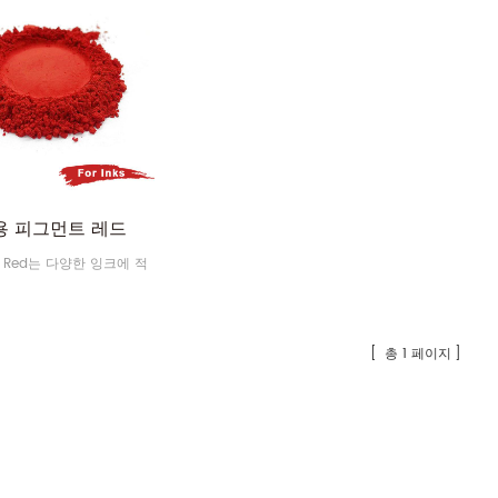
용 피그먼트 레드
nt Red는 다양한 잉크에 적
총 1 페이지
미세 루틸 스털링 운모 기반 은백색 진주 안료 제조업체
iSuoChem 굴절 금속 색상 이동 멀티크롬 안료