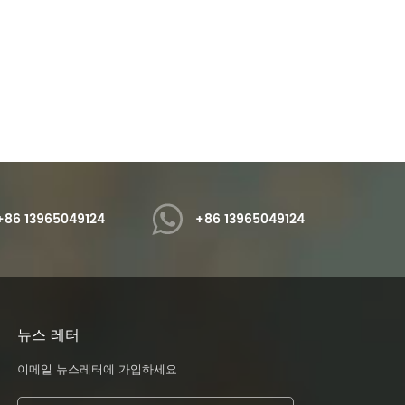
hem® YS1001 실버 스파클링 글
iSuoChem® HC17 보안 안료는 일종
우더는 SGS, REACH, OEKO-
의 광학 변경 가능 잉크 안료(OCIP) ,
Standard 100, 프리 포름알데히
광학 가변 안료(OVP) 및 광학 가변 자
Read More
Read More
리 비스페놀 A, 내용제성, 고온 내
기 안료 (OVMP) 입니다 .
션 색상, 다양한 글리터 파우더를
준수합니다.
+86 13965049124
+86 13965049124
뉴스 레터
이메일 뉴스레터에 가입하세요