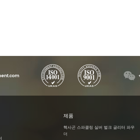
GS, ISO 인증, 낮은 중금
iSuoChem® 멀티크롬 안료는 빛의 변
iSuoC
상 일관성 95% 이상,
화에 ​​따라 색상이 변하는 특성을 갖는 특
리터 파
 크기 시험, X-RITE 색상
별한 유형의 안료입니다.
TEXT 
ad More
Read More
QUV 시험을 통해 진주광
드, 프
한 품질을 보장합니다.
성, 패
ent.com
제품
헥사곤 스파클링 실버 벌크 글리터 파우
더
더