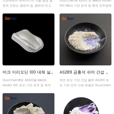
노란색에서 녹색까지의 식품 등급 열
iSuoChem® AS103 은 Merck Iriodin
변색 안료는 열변색 컵, 열변색 머그,
100 Mica 기반 은색 및 흰색 진주광택
열변색 스푼 및 기타 피부에 닿는 열변
안료 와 동일할 수 있습니다 .
색 제품에 널리 적용될 수 있습니다.
머크 이리오딘 100 대체 실버 화이트 펄 안료
AS289 금홍석 쉬머 간섭 블루 운모 기반 진주 안료 분말
iSuoChem®은 AS100을 Merck
천연 운모 기반 간섭 블루 AS289 운
Iriodin 100 운모 기반 은색 및 백색
모 기반 진주 안료 분말은 iSuoChem
진주 안료 와 동일하게 공급할 수 있
에서 공급됩니다.
습니다.